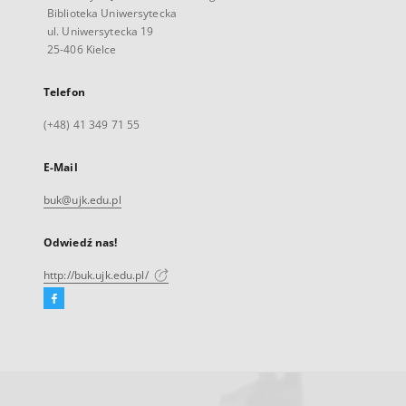
Biblioteka Uniwersytecka
ul. Uniwersytecka 19
25-406 Kielce
Telefon
(+48) 41 349 71 55
E-Mail
buk@ujk.edu.pl
Odwiedź nas!
http://buk.ujk.edu.pl/
Facebook
Link
zewnętrzny,
otworzy
się
w
nowej