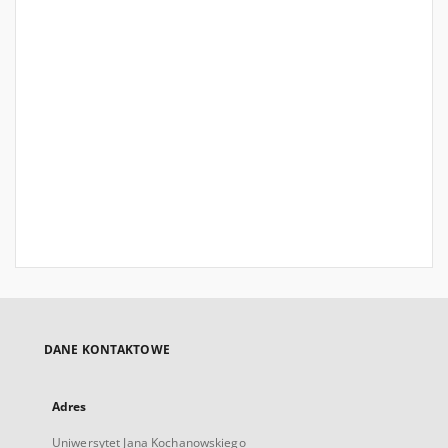
DANE KONTAKTOWE
Adres
Uniwersytet Jana Kochanowskiego