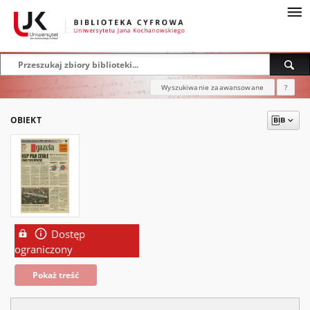
Wyszukiwanie zaawansowane
?
OBIEKT
Dostęp
ograniczony
Pokaż treść