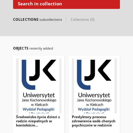
Search in collection
COLLECTIONS
Collections (0)
subcollections
OBJECTS
recently added
Środowisko życia dzieci z
Predyktory procesu
Ob
rodzin niepełnych w
zdrowienia osób chorych
rod
kontekście
psychicznie w rodzinie
wy
pedagogiczno-
pa