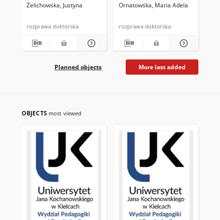
społecznym
Żelichowska, Justyna
Ornatowska, Maria Adela
Uła
rozprawa doktorska
rozprawa doktorska
roz
Planned objects
More last added
OBJECTS
most viewed