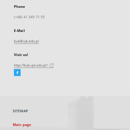
Phone
(+48) 41 349 71 55
E-Mail
buk@ujk.edu.pl
Visit us!
http://buk.ujk.edu.pl/
Facebook
External
link,
will
open
in
a
SITEMAP
new
tab
Main page