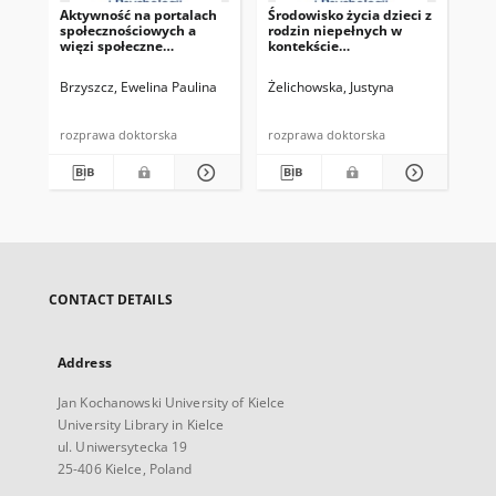
Aktywność na portalach
Środowisko życia dzieci z
Pr
społecznościowych a
rodzin niepełnych w
zd
więzi społeczne
kontekście
psy
młodzieży licealnej
pedagogiczno-
społecznym
Brzyszcz, Ewelina Paulina
Żelichowska, Justyna
Orn
rozprawa doktorska
rozprawa doktorska
roz
CONTACT DETAILS
Address
Jan Kochanowski University of Kielce
University Library in Kielce
ul. Uniwersytecka 19
25-406 Kielce, Poland