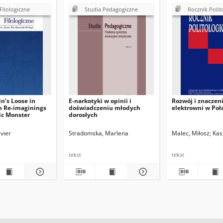
Filologiczne
Studia Pedagogiczne
Rocznik Polit
n’s Loose in
E-narkotyki w opinii i
Rozwój i znaczen
n Re-imaginings
doświadczeniu młodych
elektrowni w Poł
ic Monster
dorosłych
vier
Stradomska, Marlena
Malec, Miłosz
Kas
tekst
tekst