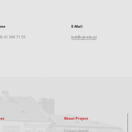
one
E-Mail
8) 41 349 71 55
buk@ujk.edu.pl
xes
About Project
Contact details