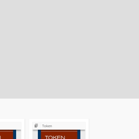
Token
Token