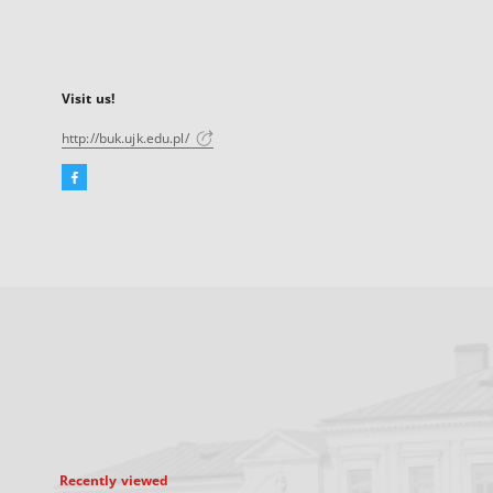
Visit us!
http://buk.ujk.edu.pl/
Facebook
External
link,
will
open
in
a
new
tab
Recently viewed