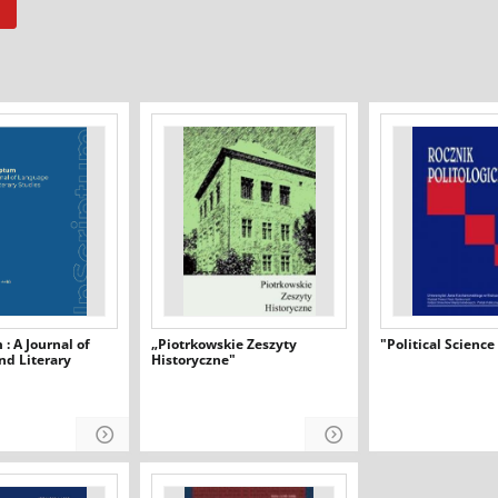
: A Journal of
„Piotrkowskie Zeszyty
"Political Scienc
nd Literary
Historyczne"