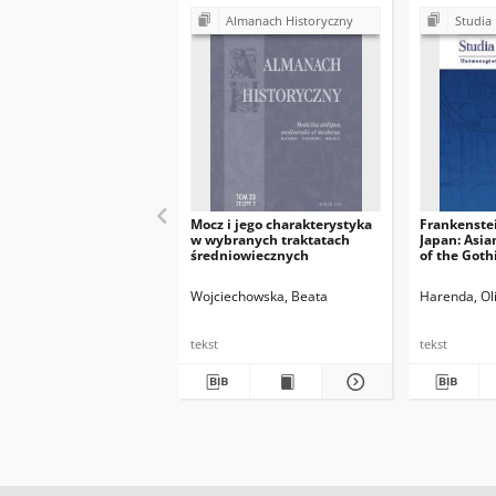
Almanach Historyczny
Studia 
Mocz i jego charakterystyka
Frankenstei
w wybranych traktatach
Japan: Asia
średniowiecznych
of the Goth
Wojciechowska, Beata
Harenda, Oli
tekst
tekst