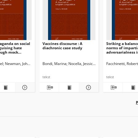
aganda on social
Vaccines discourse : A
Striking a balan
guising hate
diachronic case study
norms of imparti
ough mock
adversarialness 
interviews
el
Newman, John G. Ed.
Dossena, Marina. Ed.
Bondi, Marina
Nocella, Jessica Jane
Samson, Christina. Guest Ed.
Paganelli, Roberto
Facchinetti, Rober
Cec
tekst
tekst
P