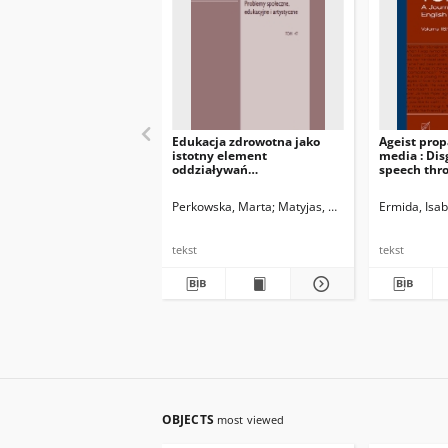
Edukacja zdrowotna jako
Ageist prop
istotny element
media : Dis
oddziaływań
speech thr
profilaktycznychi
politeness
kompensacyjnych w
Perkowska, Marta
Matyjas, Bożena. Red.
Ermida, Isab
percepcji przyszłych
pedagogów. Raport z badań
tekst
tekst
OBJECTS
most viewed