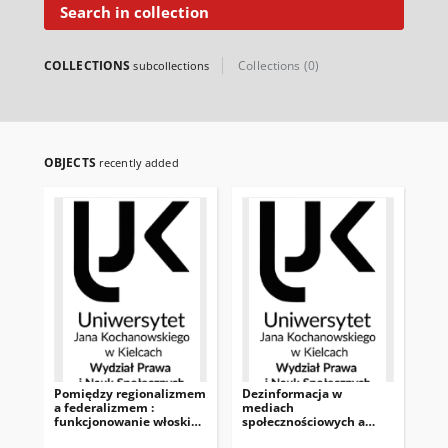
Search in collection
COLLECTIONS
Collections (0)
subcollections
OBJECTS
recently added
Pomiędzy regionalizmem
Dezinformacja w
Pra
a federalizmem :
mediach
do
funkcjonowanie włoskich
społecznościowych a
dy
regionów Trydent-Górna
kreowanie wizerunku
or