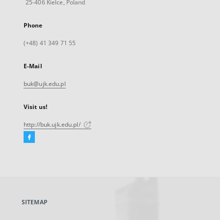
25-406 Kielce, Poland
Phone
(+48) 41 349 71 55
E-Mail
buk@ujk.edu.pl
Visit us!
http://buk.ujk.edu.pl/
Facebook
External
link,
will
open
in
a
SITEMAP
new
tab