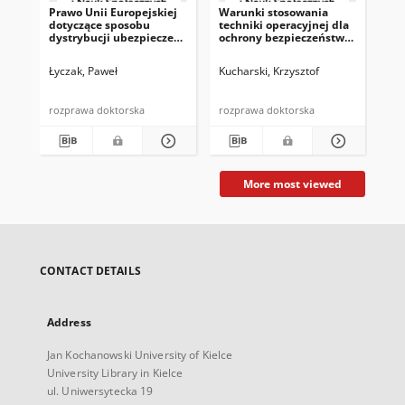
Prawo Unii Europejskiej
Warunki stosowania
Po
dotyczące sposobu
techniki operacyjnej dla
Jed
dystrybucji ubezpieczeń
ochrony bezpieczeństwa
Egi
oraz jego implementacja
państwa w świetle
el
w prawie RP i praktyce
Konstytucji RP i
wi
Łyczak, Paweł
Kucharski, Krzysztof
Ka
podmiotów
standardów europejskich
śr
ubezpieczeniowych
mi
lat
rozprawa doktorska
rozprawa doktorska
roz
More most viewed
CONTACT DETAILS
Address
Jan Kochanowski University of Kielce
University Library in Kielce
ul. Uniwersytecka 19