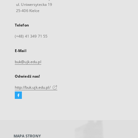
ul. Uniwersytecka 19
25-406 Kielce
Telefon
(+48) 41 349 71 55
E-Mail
buk@ujk.edu.pl
Odwiedź nas!
http://buk.ujk.edu.pl/
Facebook
Link
zewnętrzny,
otworzy
się
w
nowej
MAPA STRONY
karcie