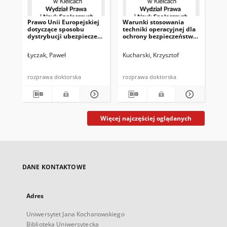
Prawo Unii Europejskiej
Warunki stosowania
Po
dotyczące sposobu
techniki operacyjnej dla
Jed
dystrybucji ubezpieczeń
ochrony bezpieczeństwa
Egi
oraz jego implementacja
państwa w świetle
el
w prawie RP i praktyce
Konstytucji RP i
wi
Łyczak, Paweł
Kucharski, Krzysztof
Ka
podmiotów
standardów europejskich
śr
ubezpieczeniowych
mi
lat
rozprawa doktorska
rozprawa doktorska
roz
Więcej najczęściej oglądanych
DANE KONTAKTOWE
Adres
Uniwersytet Jana Kochanowskiego
Biblioteka Uniwersytecka