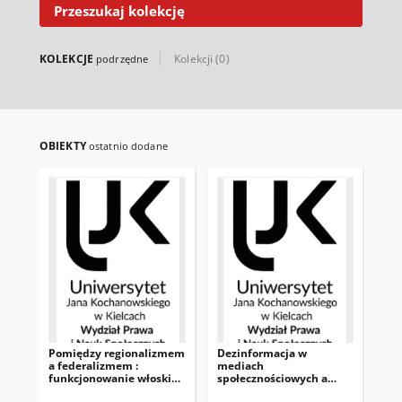
Przeszukaj kolekcję
KOLEKCJE
Kolekcji (0)
podrzędne
OBIEKTY
ostatnio dodane
Pomiędzy regionalizmem
Dezinformacja w
Pra
a federalizmem :
mediach
do
funkcjonowanie włoskich
społecznościowych a
dy
regionów Trydent-Górna
kreowanie wizerunku
or