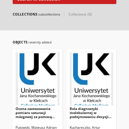
COLLECTIONS
Collections (0)
subcollections
OBJECTS
recently added
Ocena zastosowania
Rola diagnostyki
Zn
pomiaru saturacji
molekularnej w
ge
mózgowej za pomocą
podejmowaniu decyzji
or
spektroskopii bliskiej
terapeutycznych w dobie
rak
podczerwieni podczas
zmieniającej się
Putowski, Mateusz Adrian
Kuchareczko, Artur
Ko
resuscytacji krążeniowo-
epidemiologii raka