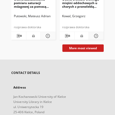
pomiaru saturacji
mięśni oddechowych u
u 
mózgowej za pomocą
chorych z przewlekłą
spektroskopii bliskiej
chorobą nerek
podczerwieni podczas
dializowanych
Putowski, Mateusz Adrian
Kowal, Grzegorz
Jaw
resuscytacji krążeniowo-
otrzewnowo
oddechowej
rozprawa doktorska
rozprawa doktorska
roz
More most viewed
CONTACT DETAILS
Address
Jan Kochanowski University of Kielce
University Library in Kielce
ul. Uniwersytecka 19
25-406 Kielce, Poland