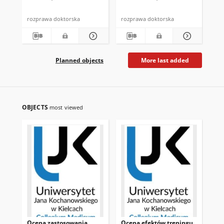
oddechowej
tarczycy
rozprawa doktorska
rozprawa doktorska
roz
Planned objects
More last added
OBJECTS
most viewed
Ocena zastosowania
Ocena efektów treningu
Wa