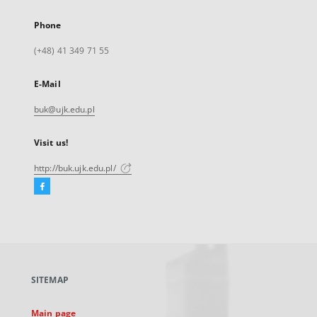
Phone
(+48) 41 349 71 55
E-Mail
buk@ujk.edu.pl
Visit us!
http://buk.ujk.edu.pl/
Facebook
External
link,
will
open
in
a
SITEMAP
new
tab
Main page