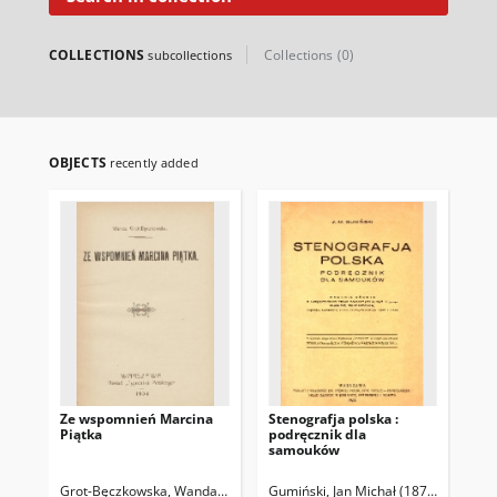
COLLECTIONS
Collections (0)
subcollections
OBJECTS
recently added
Ze wspomnień Marcina
Stenografja polska :
Na
Piątka
podręcznik dla
ma
samouków
Grot-Bęczkowska, Wanda (1854-1925)
Gumiński, Jan Michał (1876- )
Suchec
Bil