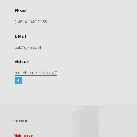
Phone
(+48) 41 349 71 55
E-Mail
buk@ujk.edu.pl
Visit us!
http://buk.ujk.edu.pl/
Facebook
External
link,
will
open
in
a
SITEMAP
new
tab
Main page