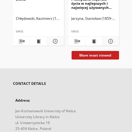
życia w najlepszych i
najwięcej używanych
zdaniach i przysłowiach
jako też cytatach z
Chłędowski, Kazimierz (1843-1920)
Jarzyna, Stanisław (1859-post 1927)
De
różnych języków i
cytatach z Pisma
świętego zawarta
tekst
tekst
tek
More most viewed
CONTACT DETAILS
Address
Jan Kochanowski University of Kielce
University Library in Kielce
ul. Uniwersytecka 19
25-406 Kielce, Poland