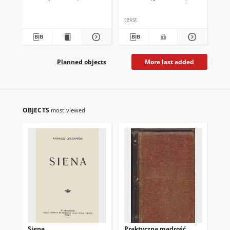
tekst
tek
Planned objects
More last added
OBJECTS
most viewed
Siena
Praktyczna mądrość
Bra