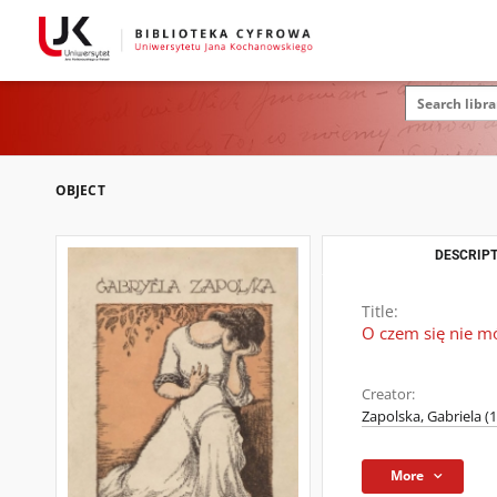
OBJECT
DESCRIPT
Title:
O czem się nie m
Creator:
Zapolska, Gabriela (
More