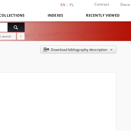
Contrast
Share
EN
PL
COLLECTIONS
INDEXES
RECENTLY VIEWED
 search
?
Download bibliography description