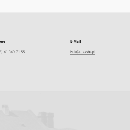
one
E-Mail
8) 41 349 71 55
buk@ujk.edu.pl