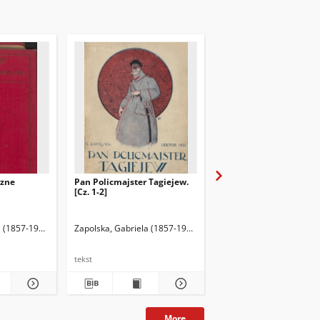
czne
Pan Policmajster Tagiejew.
Nieporozumienie
[Cz. 1-2]
a (1857-1921)
Zapolska, Gabriela (1857-1921)
Zapolska, Gabriela (185
tekst
tekst
More