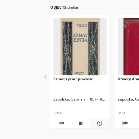
OBJECTS
similar
Szmat życia : powieść
Utwory dram
Zapolska, Gabriela (1857-1921)
Zapolska, G
tekst
tekst