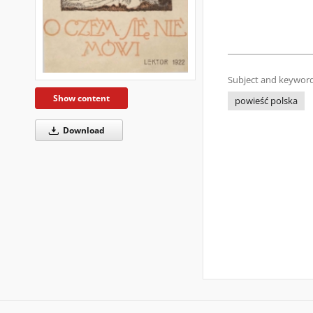
Subject and keyword
Show content
powieść polska
Download