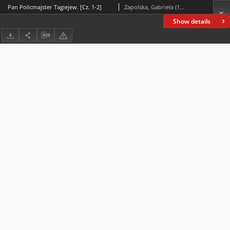
Pan Policmajster Tagiejew. [Cz. 1-2]
Zapolska, Gabriela (1857-1921)
Show details