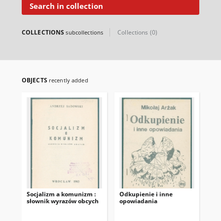
Search in collection
COLLECTIONS
Collections (0)
subcollections
OBJECTS
recently added
Socjalizm a komunizm :
Odkupienie i inne
Ws
słownik wyrazów obcych
opowiadania