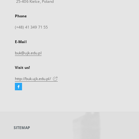
25-406 Kielce, Poland
Phone
(+48) 41 349 71 55
E-Mail
buk@ujk.edu.pl
Visit us!
http://buk.ujk.edu.pl/
Facebook
External
link,
will
open
in
a
SITEMAP
new
tab