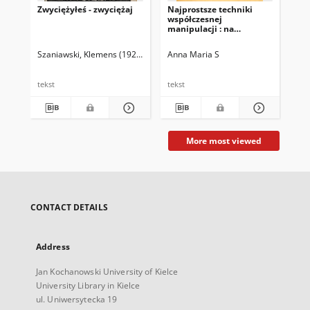
Zwyciężyłeś - zwyciężaj
Najprostsze techniki
Pol
współczesnej
pol
manipulacji : na
19
przykładzie środków
masowego przekazu PRL
Szaniawski, Klemens (1925-1990). Przedm.
Anna Maria S
Glu
tekst
tekst
tek
More most viewed
CONTACT DETAILS
Address
Jan Kochanowski University of Kielce
University Library in Kielce
ul. Uniwersytecka 19