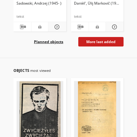
Sadowski, Andrzej (1945- )
Danièl', Ûlij Markovič (1925-1988)
Puż
tekst
tekst
tek
Planned objects
More last added
OBJECTS
most viewed