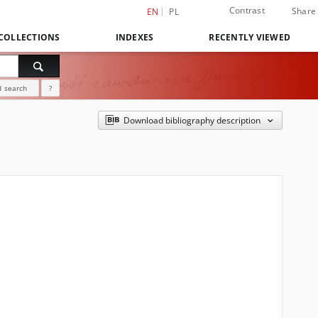
Contrast
Share
EN
PL
COLLECTIONS
INDEXES
RECENTLY VIEWED
 search
?
Download bibliography description