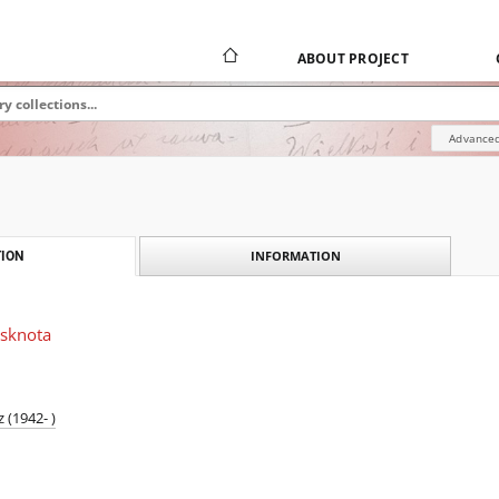
ABOUT PROJECT
Advanced
INFORMATION
ION
ęsknota
 (1942- )