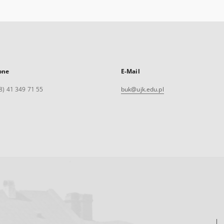
one
E-Mail
8) 41 349 71 55
buk@ujk.edu.pl