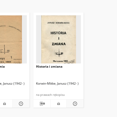
nia
Historia i zmiana
, Janusz (1942- )
Korwin-Mikke, Janusz (1942- )
na prawach rękopisu