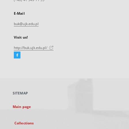
E-Mail
buk@ujk.edu.pl
Visit us!
http://buk.ujk.edu.pl/
Facebook
External
link,
will
open
in
a
SITEMAP
new
tab
Main page
Collections