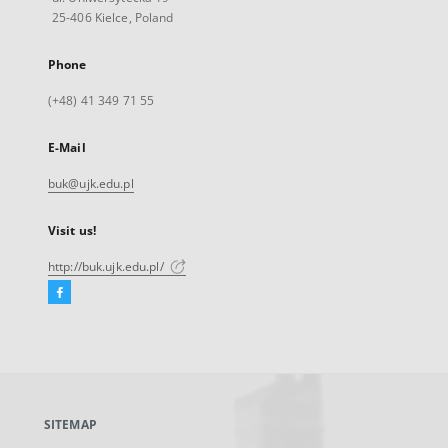
25-406 Kielce, Poland
Phone
(+48) 41 349 71 55
E-Mail
buk@ujk.edu.pl
Visit us!
http://buk.ujk.edu.pl/
Facebook
External
link,
will
open
in
a
SITEMAP
new