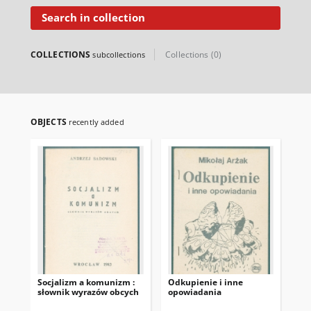
Search in collection
COLLECTIONS
Collections (0)
subcollections
OBJECTS
recently added
Socjalizm a komunizm :
Odkupienie i inne
Ws
słownik wyrazów obcych
opowiadania