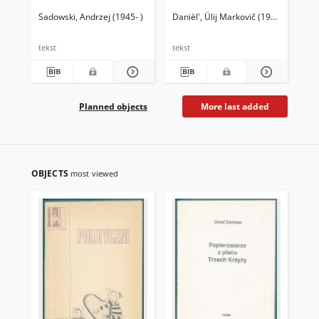
Sadowski, Andrzej (1945- )
Danièl', Ûlij Markovič (1925-1988)
Puż
tekst
tekst
tek
Planned objects
More last added
OBJECTS
most viewed