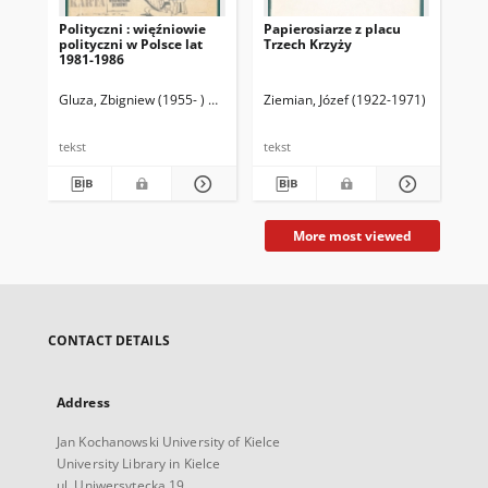
Polityczni : więźniowie
Papierosiarze z placu
So
polityczni w Polsce lat
Trzech Krzyży
sł
1981-1986
Gluza, Zbigniew (1955- ) Red.
Ziemian, Józef (1922-1971)
Sad
tekst
tekst
tek
More most viewed
CONTACT DETAILS
Address
Jan Kochanowski University of Kielce
University Library in Kielce
ul. Uniwersytecka 19