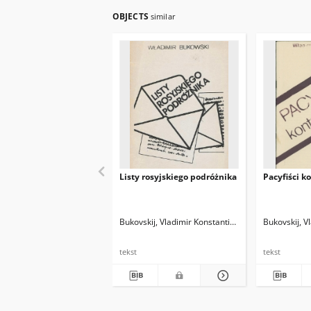
OBJECTS
similar
Listy rosyjskiego podróżnika
Pacyfiści k
Bukovskij, Vladimir Konstantinovič (1942-2019)
Bukovskij, V
Pr
tekst
tekst