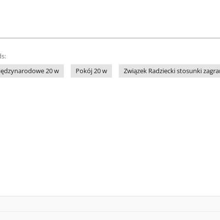
s:
iędzynarodowe 20 w
Pokój 20 w
Związek Radziecki stosunki zagra