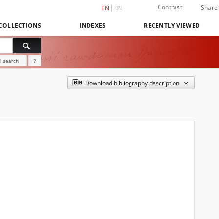
Contrast
Share
EN
PL
COLLECTIONS
INDEXES
RECENTLY VIEWED
 search
?
Download bibliography description