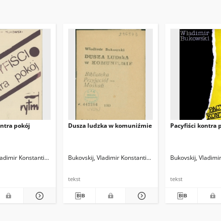
ontra pokój
Dusza ludzka w komuniźmie
Pacyfiści kontra 
ladimir Konstantinovič (1942-2019)
zebinda, Grzegorz (1959- ) Tł.
Bukovskij, Vladimir Konstantinovič (1942-2019)
Łukasiewicz, Maciej (1941-2005) Red.
Mietkowski, Andrzej (1956- ). Tł.
Bukovskij, Vladimi
tekst
tekst