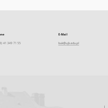
one
E-Mail
8) 41 349 71 55
buk@ujk.edu.pl