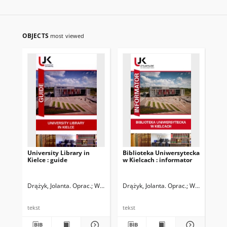
OBJECTS
most viewed
University Library in
Biblioteka Uniwersytecka
Bi
Kielce : guide
w Kielcach : informator
Wy
Ped
Ko
in
Drążyk, Jolanta. Oprac.
Wicha, Karolina. Oprac.
Drążyk, Jolanta. Oprac.
Wilczkowski, Jacek. Tł.
Wicha, Karoli
Wie
tekst
tekst
tek