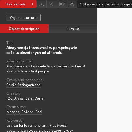
Hide details
Object structure
Object description
Files list
Title:
Abstynencja i trzeźwość w perspektywie
osób uzależnionych od alkoholu
Alternative title:
Abstinence and sobriety from the perspective of
alcohol-dependent people
Group publication title:
Studia Pedagogiczne
Creator:
Róg, Anna
;
Sala, Daria
Contributor:
Matyjas, Bożena. Red.
Keywords:
uzależnienie
;
alkoholizm
;
trzeźwość
;
abstynencja
;
wsparcie społeczne
;
grupy