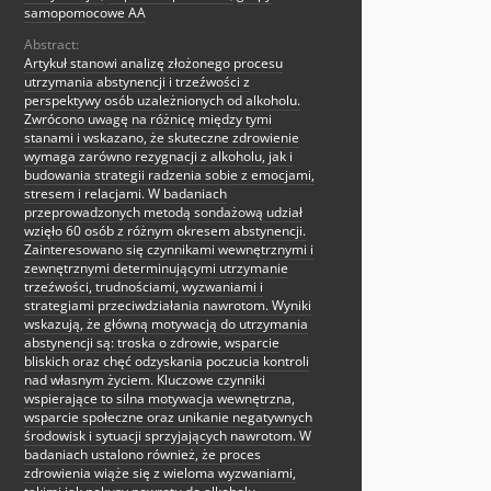
samopomocowe AA
Abstract:
Artykuł stanowi analizę złożonego procesu
utrzymania abstynencji i trzeźwości z
perspektywy osób uzależnionych od alkoholu.
Zwrócono uwagę na różnicę między tymi
stanami i wskazano, że skuteczne zdrowienie
wymaga zarówno rezygnacji z alkoholu, jak i
budowania strategii radzenia sobie z emocjami,
stresem i relacjami. W badaniach
przeprowadzonych metodą sondażową udział
wzięło 60 osób z różnym okresem abstynencji.
Zainteresowano się czynnikami wewnętrznymi i
zewnętrznymi determinującymi utrzymanie
trzeźwości, trudnościami, wyzwaniami i
strategiami przeciwdziałania nawrotom. Wyniki
wskazują, że główną motywacją do utrzymania
abstynencji są: troska o zdrowie, wsparcie
bliskich oraz chęć odzyskania poczucia kontroli
nad własnym życiem. Kluczowe czynniki
wspierające to silna motywacja wewnętrzna,
wsparcie społeczne oraz unikanie negatywnych
środowisk i sytuacji sprzyjających nawrotom. W
badaniach ustalono również, że proces
zdrowienia wiąże się z wieloma wyzwaniami,