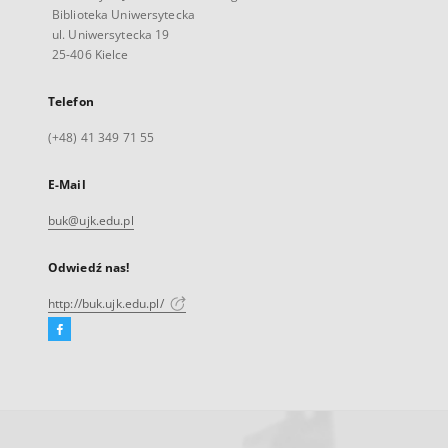
Biblioteka Uniwersytecka
ul. Uniwersytecka 19
25-406 Kielce
Telefon
(+48) 41 349 71 55
E-Mail
buk@ujk.edu.pl
Odwiedź nas!
http://buk.ujk.edu.pl/
Facebook
Link
zewnętrzny,
otworzy
się
w
nowej