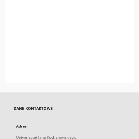
DANE KONTAKTOWE
Adres
Uniwersytet Jana Kochanowskiego