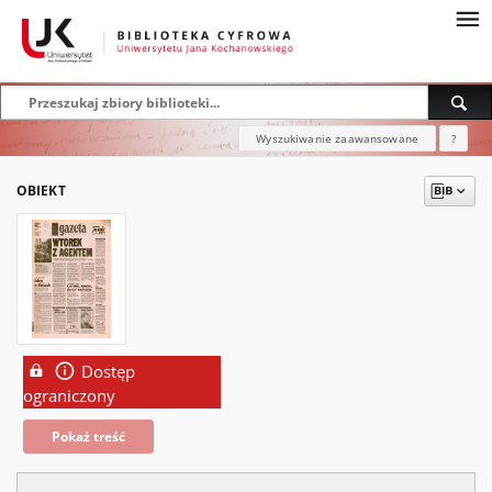
Wyszukiwanie zaawansowane
?
OBIEKT
Dostęp
ograniczony
Pokaż treść