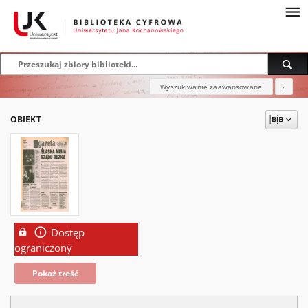
Wyszukiwanie zaawansowane
?
OBIEKT
Dostęp
ograniczony
Pokaż treść