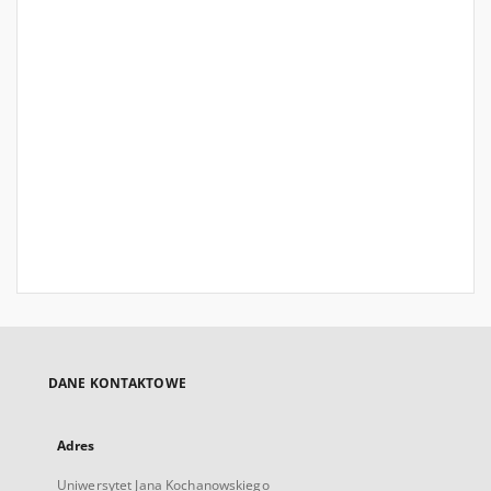
DANE KONTAKTOWE
Adres
Uniwersytet Jana Kochanowskiego