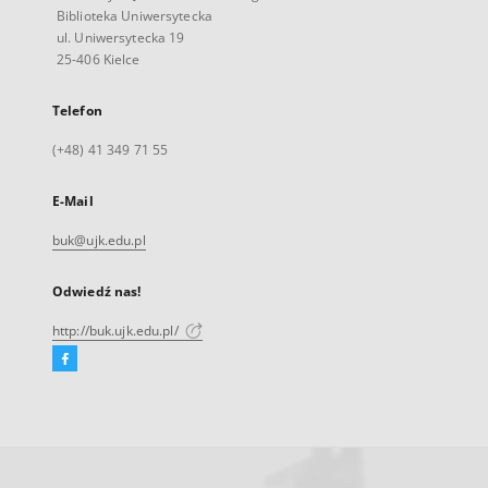
Biblioteka Uniwersytecka
ul. Uniwersytecka 19
25-406 Kielce
Telefon
(+48) 41 349 71 55
E-Mail
buk@ujk.edu.pl
Odwiedź nas!
http://buk.ujk.edu.pl/
Facebook
Link
zewnętrzny,
otworzy
się
w
nowej