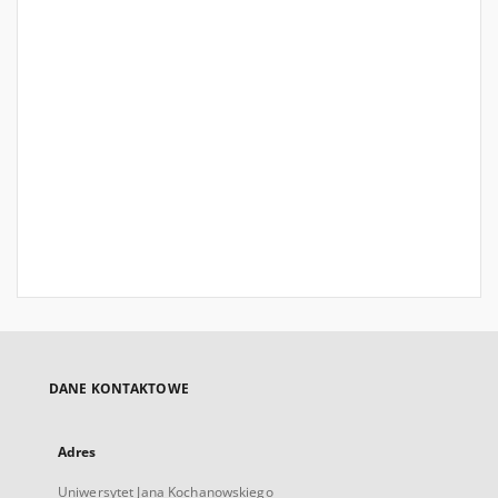
DANE KONTAKTOWE
Adres
Uniwersytet Jana Kochanowskiego