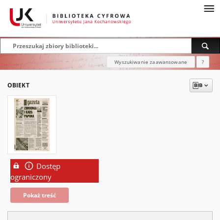
Wyszukiwanie zaawansowane
?
OBIEKT
Dostęp
ograniczony
Pokaż treść