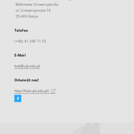
Biblioteka Uniwersytecka
ul. Uniwersytecka 19
25-406 Kielce
Telefon
(+48) 41 349 71 55
E-Mail
buk@ujk.edu.pl
Odwiedź nas!
http://buk.ujk.edu.pl/
Facebook
Link
zewnętrzny,
otworzy
się
w
nowej