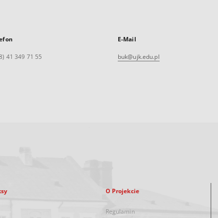
efon
E-Mail
8) 41 349 71 55
buk@ujk.edu.pl
ksy
O Projekcie
Regulamin