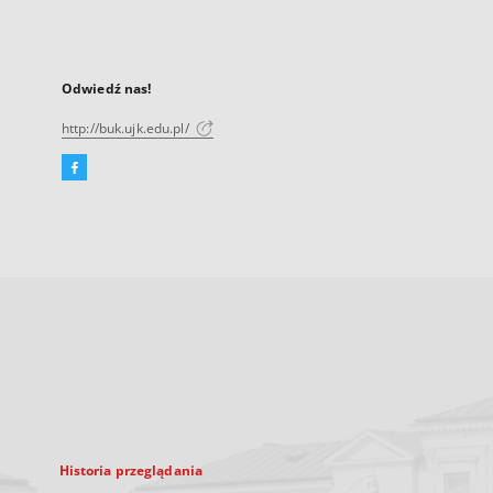
Odwiedź nas!
http://buk.ujk.edu.pl/
Facebook
Link
zewnętrzny,
otworzy
się
w
nowej
karcie
Historia przeglądania