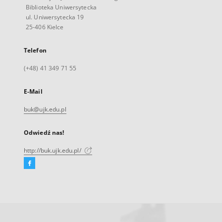
Biblioteka Uniwersytecka
ul. Uniwersytecka 19
25-406 Kielce
Telefon
(+48) 41 349 71 55
E-Mail
buk@ujk.edu.pl
Odwiedź nas!
http://buk.ujk.edu.pl/
Facebook
Link
zewnętrzny,
otworzy
się
w
nowej