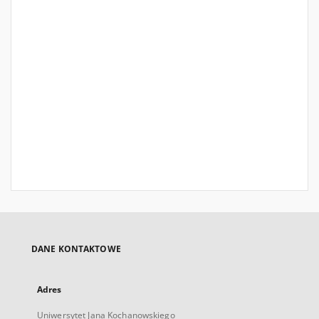
DANE KONTAKTOWE
Adres
Uniwersytet Jana Kochanowskiego