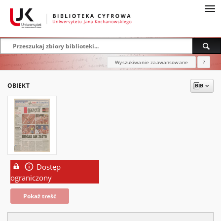
Wyszukiwanie zaawansowane
?
OBIEKT
Dostęp
ograniczony
Pokaż treść