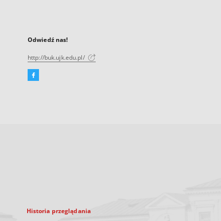
Odwiedź nas!
http://buk.ujk.edu.pl/
Facebook
Link
zewnętrzny,
otworzy
się
w
nowej
karcie
Historia przeglądania