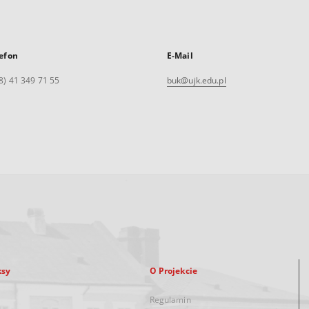
efon
E-Mail
8) 41 349 71 55
buk@ujk.edu.pl
ksy
O Projekcie
Regulamin