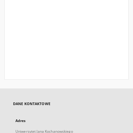
DANE KONTAKTOWE
Adres
Uniwersytet Jana Kochanowskiego