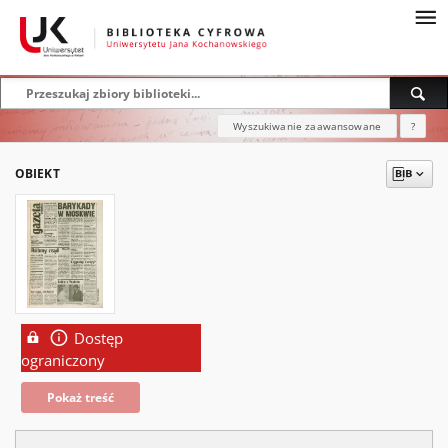
Wyszukiwanie zaawansowane
?
OBIEKT
Dostęp
ograniczony
Pokaż treść