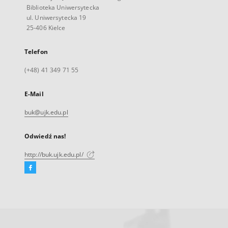
Biblioteka Uniwersytecka
ul. Uniwersytecka 19
25-406 Kielce
Telefon
(+48) 41 349 71 55
E-Mail
buk@ujk.edu.pl
Odwiedź nas!
http://buk.ujk.edu.pl/
Facebook
Link
zewnętrzny,
otworzy
się
w
nowej