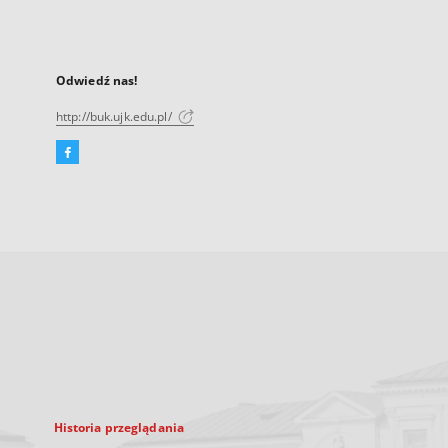
Odwiedź nas!
http://buk.ujk.edu.pl/
Facebook
Link
zewnętrzny,
otworzy
się
w
nowej
karcie
Historia przeglądania