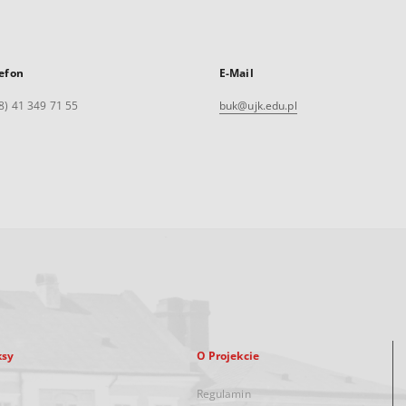
efon
E-Mail
8) 41 349 71 55
buk@ujk.edu.pl
ksy
O Projekcie
Regulamin