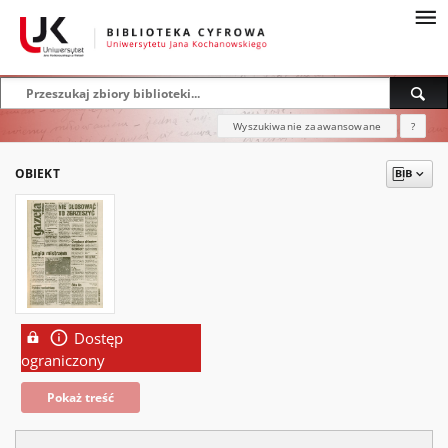
Wyszukiwanie zaawansowane
?
OBIEKT
Dostęp
ograniczony
Pokaż treść