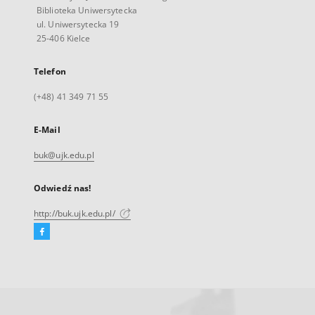
Biblioteka Uniwersytecka
ul. Uniwersytecka 19
25-406 Kielce
Telefon
(+48) 41 349 71 55
E-Mail
buk@ujk.edu.pl
Odwiedź nas!
http://buk.ujk.edu.pl/
Facebook
Link
zewnętrzny,
otworzy
się
w
nowej