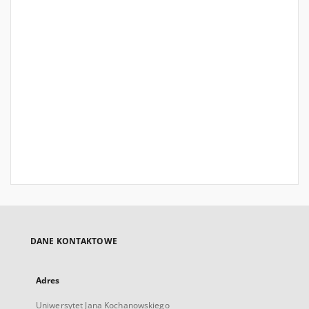
DANE KONTAKTOWE
Adres
Uniwersytet Jana Kochanowskiego