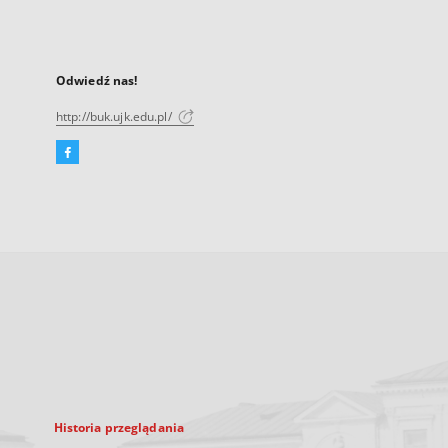
Odwiedź nas!
http://buk.ujk.edu.pl/
Facebook
Link
zewnętrzny,
otworzy
się
w
nowej
karcie
Historia przeglądania