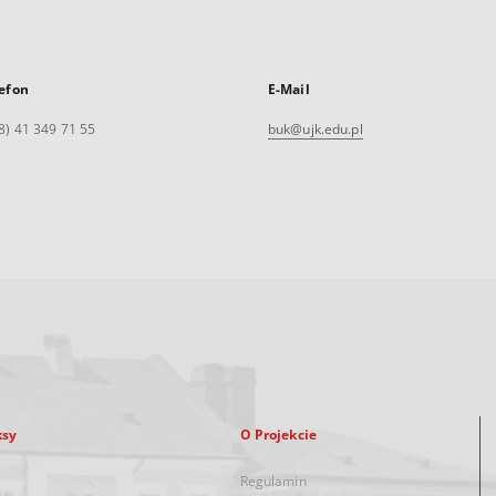
efon
E-Mail
8) 41 349 71 55
buk@ujk.edu.pl
ksy
O Projekcie
Regulamin