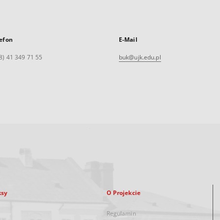
efon
E-Mail
8) 41 349 71 55
buk@ujk.edu.pl
ksy
O Projekcie
Regulamin