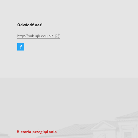
Odwiedź nas!
http://buk.ujk.edu.pl/
Facebook
Link
zewnętrzny,
otworzy
się
w
nowej
karcie
Historia przeglądania