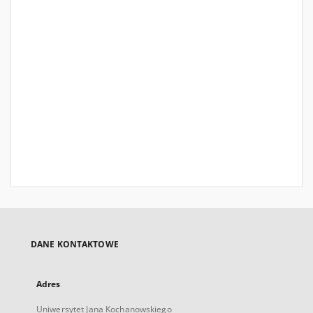
DANE KONTAKTOWE
Adres
Uniwersytet Jana Kochanowskiego