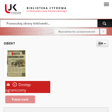
Wyszukiwanie zaawansowane
?
OBIEKT
Dostęp
ograniczony
Pokaż treść