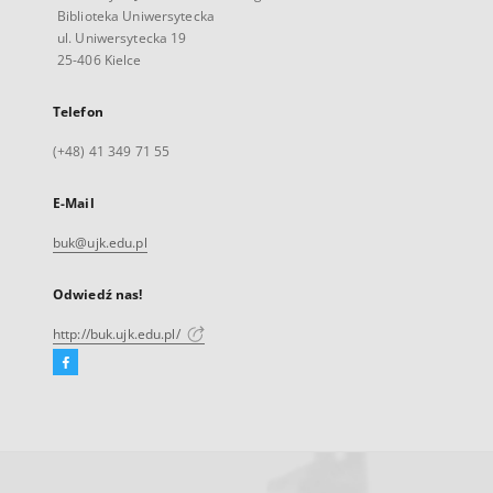
Biblioteka Uniwersytecka
ul. Uniwersytecka 19
25-406 Kielce
Telefon
(+48) 41 349 71 55
E-Mail
buk@ujk.edu.pl
Odwiedź nas!
http://buk.ujk.edu.pl/
Facebook
Link
zewnętrzny,
otworzy
się
w
nowej