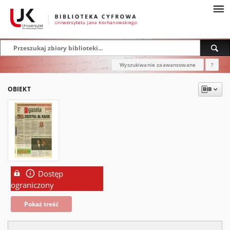
Wyszukiwanie zaawansowane
?
OBIEKT
Dostęp
ograniczony
Pokaż treść