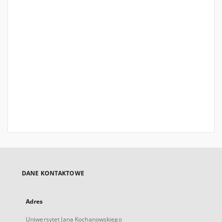
DANE KONTAKTOWE
Adres
Uniwersytet Jana Kochanowskiego