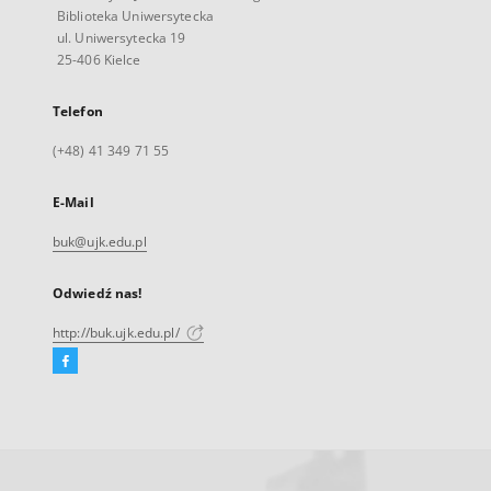
Biblioteka Uniwersytecka
ul. Uniwersytecka 19
25-406 Kielce
Telefon
(+48) 41 349 71 55
E-Mail
buk@ujk.edu.pl
Odwiedź nas!
http://buk.ujk.edu.pl/
Facebook
Link
zewnętrzny,
otworzy
się
w
nowej