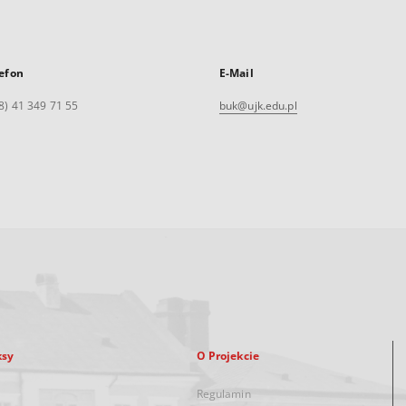
efon
E-Mail
8) 41 349 71 55
buk@ujk.edu.pl
ksy
O Projekcie
Regulamin