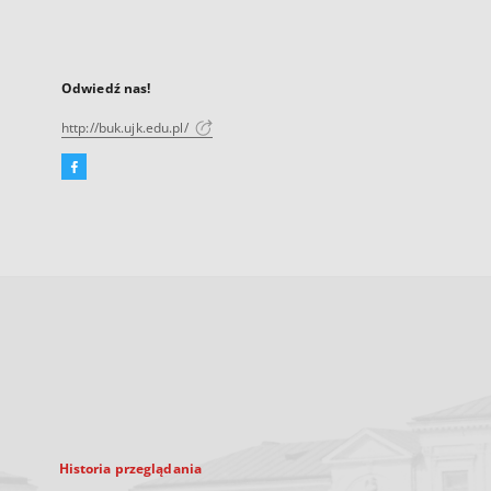
Odwiedź nas!
http://buk.ujk.edu.pl/
Facebook
Link
zewnętrzny,
otworzy
się
w
nowej
karcie
Historia przeglądania