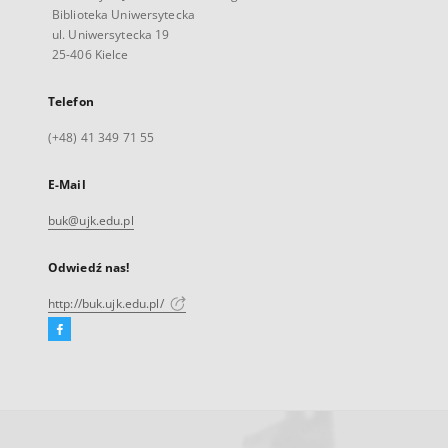
Biblioteka Uniwersytecka
ul. Uniwersytecka 19
25-406 Kielce
Telefon
(+48) 41 349 71 55
E-Mail
buk@ujk.edu.pl
Odwiedź nas!
http://buk.ujk.edu.pl/
Facebook
Link
zewnętrzny,
otworzy
się
w
nowej