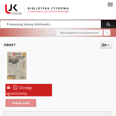
Wyszukiwanie zaawansowane
?
OBIEKT
Dostęp
ograniczony
Pokaż treść