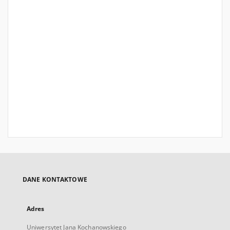
DANE KONTAKTOWE
Adres
Uniwersytet Jana Kochanowskiego