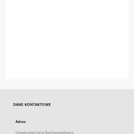
DANE KONTAKTOWE
Adres
Uniwersytet Jana Kochanowskiego