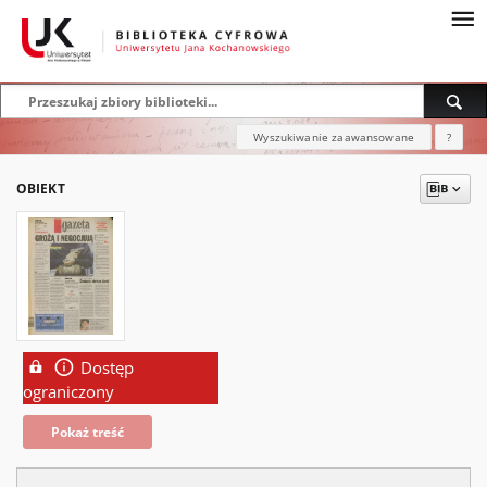
Wyszukiwanie zaawansowane
?
OBIEKT
Dostęp
ograniczony
Pokaż treść