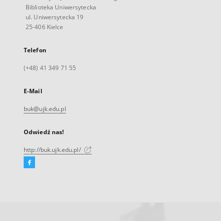
Biblioteka Uniwersytecka
ul. Uniwersytecka 19
25-406 Kielce
Telefon
(+48) 41 349 71 55
E-Mail
buk@ujk.edu.pl
Odwiedź nas!
http://buk.ujk.edu.pl/
Facebook
Link
zewnętrzny,
otworzy
się
w
nowej