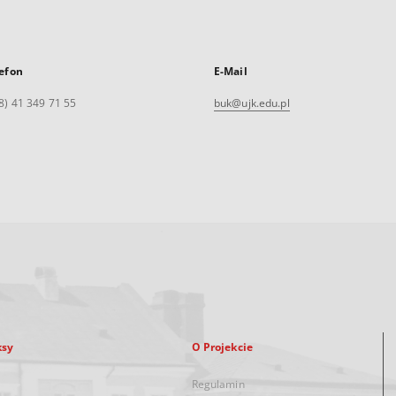
efon
E-Mail
8) 41 349 71 55
buk@ujk.edu.pl
ksy
O Projekcie
Regulamin