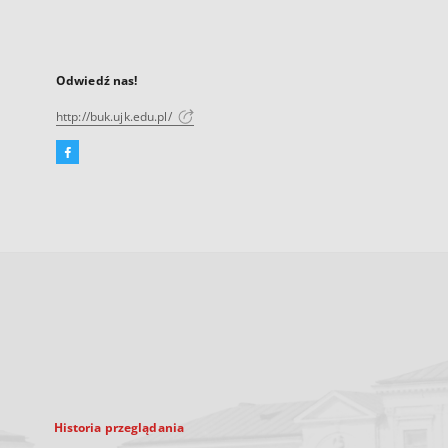
Odwiedź nas!
http://buk.ujk.edu.pl/
Facebook
Link
zewnętrzny,
otworzy
się
w
nowej
karcie
Historia przeglądania