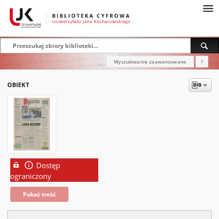
Wyszukiwanie zaawansowane
?
OBIEKT
Dostęp
ograniczony
Pokaż treść