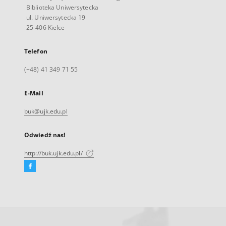
Biblioteka Uniwersytecka
ul. Uniwersytecka 19
25-406 Kielce
Telefon
(+48) 41 349 71 55
E-Mail
buk@ujk.edu.pl
Odwiedź nas!
http://buk.ujk.edu.pl/
Facebook
Link
zewnętrzny,
otworzy
się
w
nowej