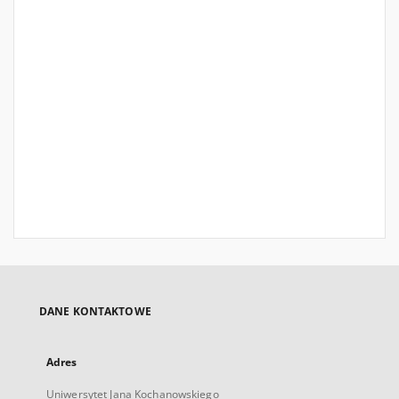
DANE KONTAKTOWE
Adres
Uniwersytet Jana Kochanowskiego