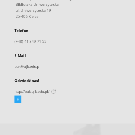
Biblioteka Uniwersytecka
ul. Uniwersytecka 19
25-406 Kielce
Telefon
(+48) 41 349 71 55
E-Mail
buk@ujk.edu.pl
Odwiedź nas!
http://buk.ujk.edu.pl/
Facebook
Link
zewnętrzny,
otworzy
się
w
nowej