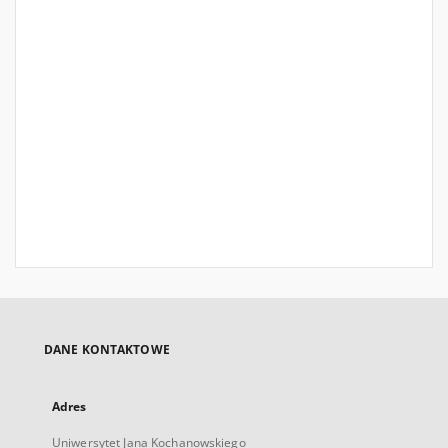
DANE KONTAKTOWE
Adres
Uniwersytet Jana Kochanowskiego