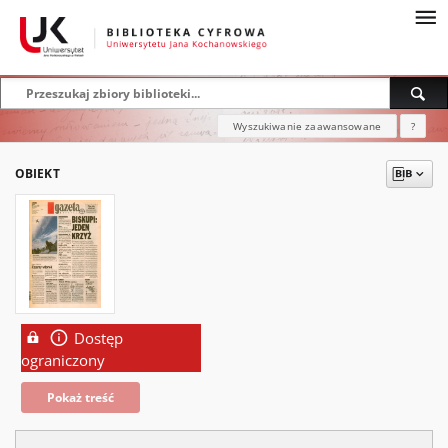
Wyszukiwanie zaawansowane
?
OBIEKT
Dostęp
ograniczony
Pokaż treść