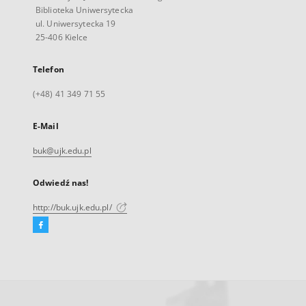
Biblioteka Uniwersytecka
ul. Uniwersytecka 19
25-406 Kielce
Telefon
(+48) 41 349 71 55
E-Mail
buk@ujk.edu.pl
Odwiedź nas!
http://buk.ujk.edu.pl/
Facebook
Link
zewnętrzny,
otworzy
się
w
nowej