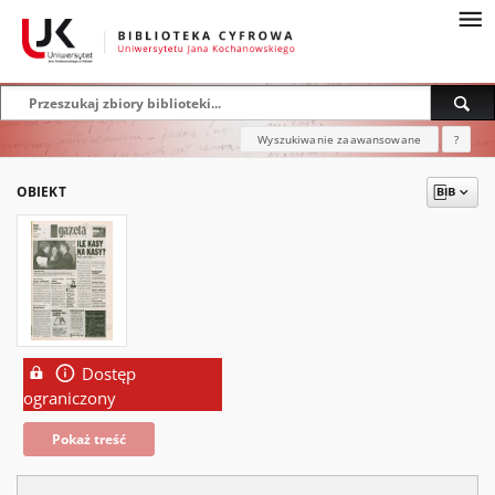
Wyszukiwanie zaawansowane
?
OBIEKT
Dostęp
ograniczony
Pokaż treść