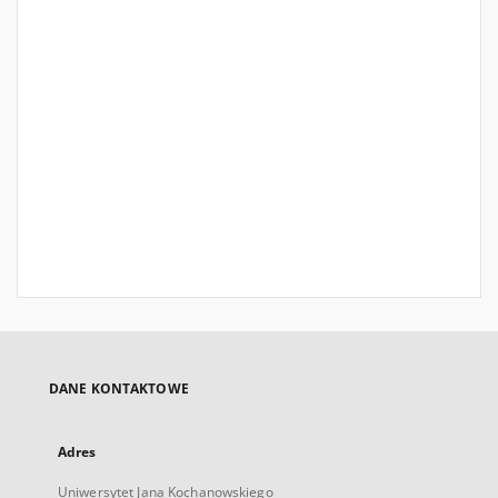
DANE KONTAKTOWE
Adres
Uniwersytet Jana Kochanowskiego