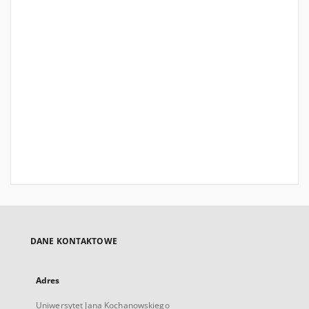
DANE KONTAKTOWE
Adres
Uniwersytet Jana Kochanowskiego