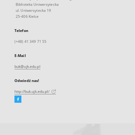
Biblioteka Uniwersytecka
ul. Uniwersytecka 19
25-406 Kielce
Telefon
(+48) 41 349 71 55
E-Mail
buk@ujk.edu.pl
Odwiedź nas!
http://buk.ujk.edu.pl/
Facebook
Link
zewnętrzny,
otworzy
się
w
nowej