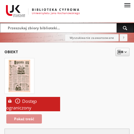
Wyszukiwanie zaawansowane
?
OBIEKT
Dostęp
ograniczony
Pokaż treść