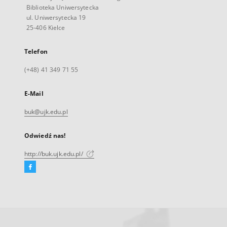
Biblioteka Uniwersytecka
ul. Uniwersytecka 19
25-406 Kielce
Telefon
(+48) 41 349 71 55
E-Mail
buk@ujk.edu.pl
Odwiedź nas!
http://buk.ujk.edu.pl/
Facebook
Link
zewnętrzny,
otworzy
się
w
nowej