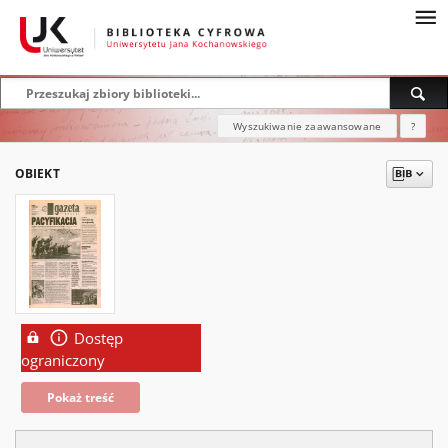
Wyszukiwanie zaawansowane
?
OBIEKT
Dostęp
ograniczony
Pokaż treść