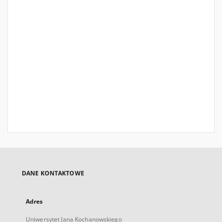
DANE KONTAKTOWE
Adres
Uniwersytet Jana Kochanowskiego