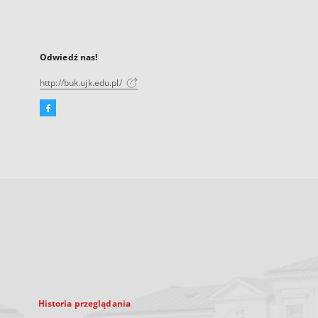
Odwiedź nas!
http://buk.ujk.edu.pl/
Facebook
Link
zewnętrzny,
otworzy
się
w
nowej
karcie
Historia przeglądania