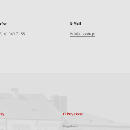
efon
E-Mail
8) 41 349 71 55
buk@ujk.edu.pl
ksy
O Projekcie
Regulamin