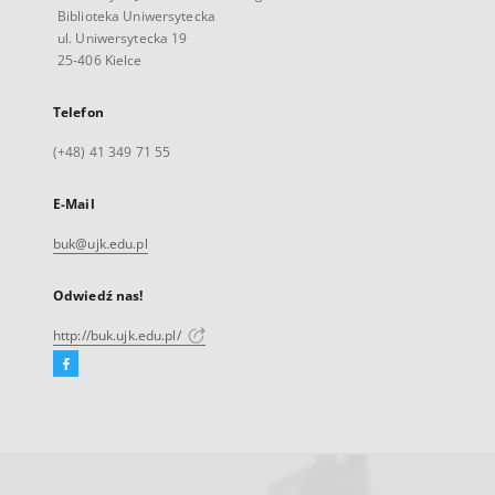
Biblioteka Uniwersytecka
ul. Uniwersytecka 19
25-406 Kielce
Telefon
(+48) 41 349 71 55
E-Mail
buk@ujk.edu.pl
Odwiedź nas!
http://buk.ujk.edu.pl/
Facebook
Link
zewnętrzny,
otworzy
się
w
nowej