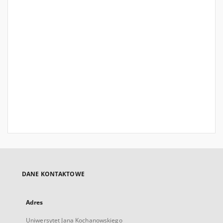
DANE KONTAKTOWE
Adres
Uniwersytet Jana Kochanowskiego