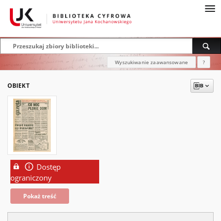
Wyszukiwanie zaawansowane
?
OBIEKT
Dostęp
ograniczony
Pokaż treść