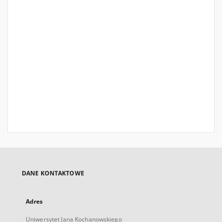
DANE KONTAKTOWE
Adres
Uniwersytet Jana Kochanowskiego