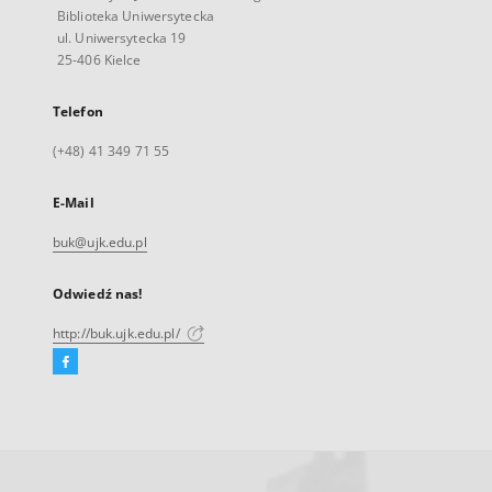
Biblioteka Uniwersytecka
ul. Uniwersytecka 19
25-406 Kielce
Telefon
(+48) 41 349 71 55
E-Mail
buk@ujk.edu.pl
Odwiedź nas!
http://buk.ujk.edu.pl/
Facebook
Link
zewnętrzny,
otworzy
się
w
nowej