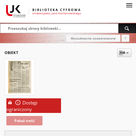
Wyszukiwanie zaawansowane
?
OBIEKT
Dostęp
ograniczony
Pokaż treść