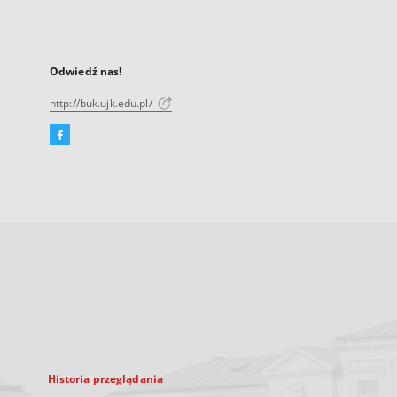
Odwiedź nas!
http://buk.ujk.edu.pl/
Facebook
Link
zewnętrzny,
otworzy
się
w
nowej
karcie
Historia przeglądania