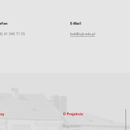
efon
E-Mail
8) 41 349 71 55
buk@ujk.edu.pl
ksy
O Projekcie
Regulamin