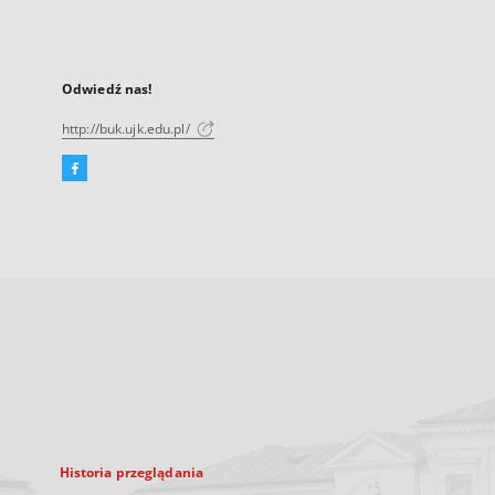
Odwiedź nas!
http://buk.ujk.edu.pl/
Facebook
Link
zewnętrzny,
otworzy
się
w
nowej
karcie
Historia przeglądania