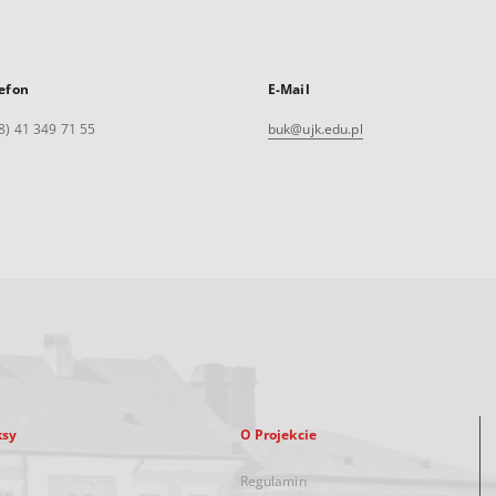
efon
E-Mail
8) 41 349 71 55
buk@ujk.edu.pl
ksy
O Projekcie
Regulamin