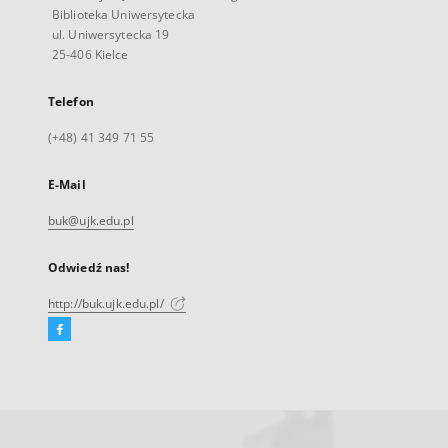
Biblioteka Uniwersytecka
ul. Uniwersytecka 19
25-406 Kielce
Telefon
(+48) 41 349 71 55
E-Mail
buk@ujk.edu.pl
Odwiedź nas!
http://buk.ujk.edu.pl/
Facebook
Link
zewnętrzny,
otworzy
się
w
nowej