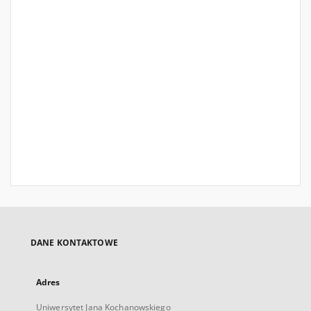
DANE KONTAKTOWE
Adres
Uniwersytet Jana Kochanowskiego