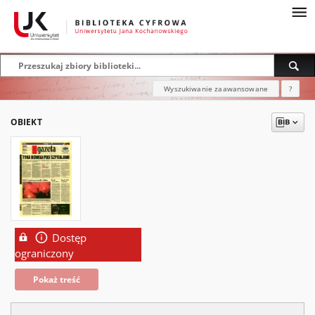
Wyszukiwanie zaawansowane
?
OBIEKT
Dostęp
ograniczony
Pokaż treść