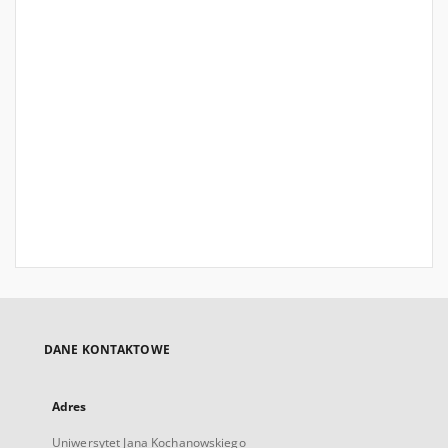
DANE KONTAKTOWE
Adres
Uniwersytet Jana Kochanowskiego