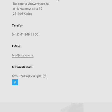
Biblioteka Uniwersytecka
ul. Uniwersytecka 19
25-406 Kielce
Telefon
(+48) 41 349 71 55
E-Mail
buk@ujk.edu.pl
Odwiedź nas!
http://buk.ujk.edu.pl/
Facebook
Link
zewnętrzny,
otworzy
się
w
nowej