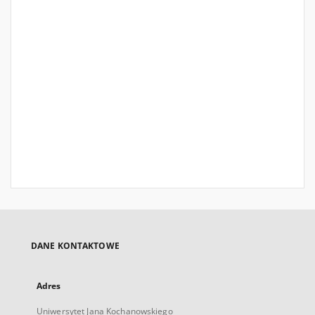
DANE KONTAKTOWE
Adres
Uniwersytet Jana Kochanowskiego