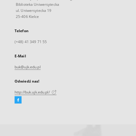
Biblioteka Uniwersytecka
ul. Uniwersytecka 19
25-406 Kielce
Telefon
(+48) 41 349 71 55
E-Mail
buk@ujk.edu.pl
Odwiedź nas!
http://buk.ujk.edu.pl/
Facebook
Link
zewnętrzny,
otworzy
się
w
nowej