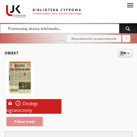
Wyszukiwanie zaawansowane
?
OBIEKT
Dostęp
ograniczony
Pokaż treść