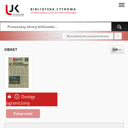
Wyszukiwanie zaawansowane
?
OBIEKT
Dostęp
ograniczony
Pokaż treść