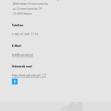
Biblioteka Uniwersytecka
ul. Uniwersytecka 19
25-406 Kielce
Telefon
(+48) 41 349 71 55
E-Mail
buk@ujk.edu.pl
Odwiedź nas!
http://buk.ujk.edu.pl/
Facebook
Link
zewnętrzny,
otworzy
się
w
nowej