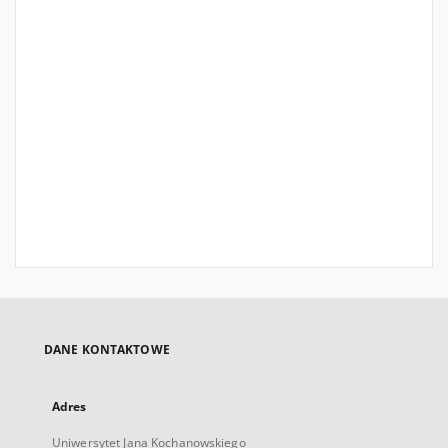
DANE KONTAKTOWE
Adres
Uniwersytet Jana Kochanowskiego