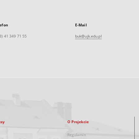
efon
E-Mail
8) 41 349 71 55
buk@ujk.edu.pl
ksy
O Projekcie
Regulamin