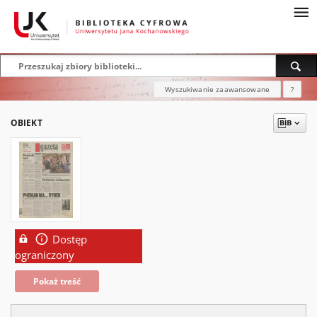
Wyszukiwanie zaawansowane
?
OBIEKT
Dostęp
ograniczony
Pokaż treść