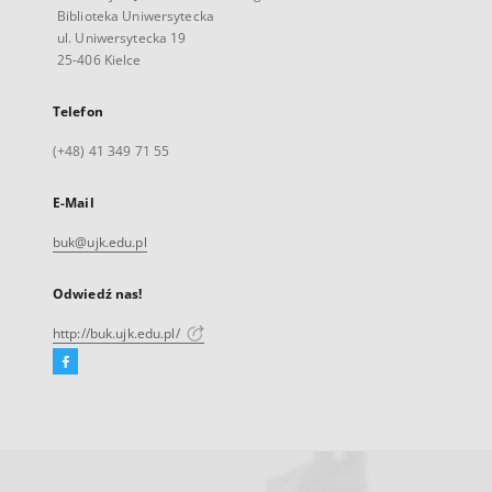
Biblioteka Uniwersytecka
ul. Uniwersytecka 19
25-406 Kielce
Telefon
(+48) 41 349 71 55
E-Mail
buk@ujk.edu.pl
Odwiedź nas!
http://buk.ujk.edu.pl/
Facebook
Link
zewnętrzny,
otworzy
się
w
nowej