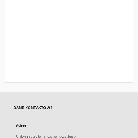
DANE KONTAKTOWE
Adres
Uniwersytet Jana Kochanowskiego