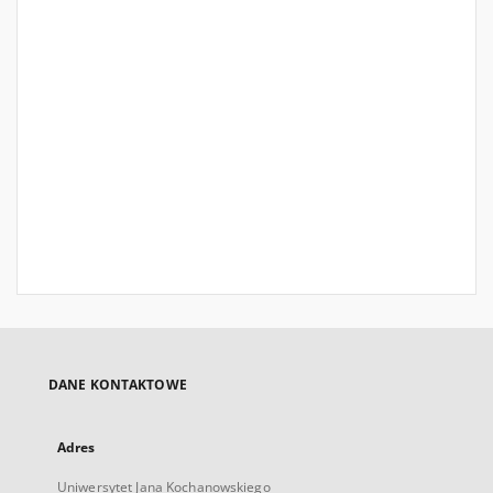
DANE KONTAKTOWE
Adres
Uniwersytet Jana Kochanowskiego