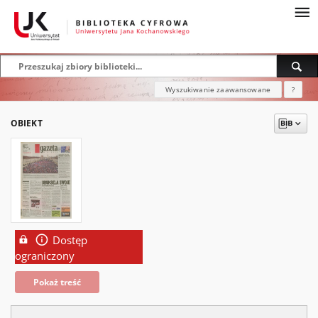
Wyszukiwanie zaawansowane
?
OBIEKT
Dostęp
ograniczony
Pokaż treść