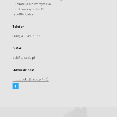
Biblioteka Uniwersytecka
ul. Uniwersytecka 19
25-406 Kielce
Telefon
(+48) 41 349 71 55
E-Mail
buk@ujk.edu.pl
Odwiedź nas!
http://buk.ujk.edu.pl/
Facebook
Link
zewnętrzny,
otworzy
się
w
nowej